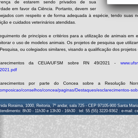
erença de estarem sendo privados de sua
erdade em favor da Ciência. Portanto, devem ser
ejados com respeito e de forma adequada à espécie, tendo suas nec
ição e cuidados veterinários atendidas.
eguimento de princípios e critérios para a utilização de animais em ex
itorar o uso de modelos animais. Os projetos de pesquisa que utiliz
Pesquisa, ou colegiados similares, visando a qualificação dos projetos
clarecimentos da CEUA/UFSM sobre RN 49/2021 -
www.ufsm
2021.pdf
clarecimentos por parte do Concea sobre a Resolução N
composicao/conselhos/concea/paginas/Destaques/esclarecimentos-sob
ida Roraima, 1000, Reitoria, 7º andar, sala 725 - CEP 97105-900 Santa Mari
atendimento: 8h30 - 11h30 e 13h30 - 16h30 : tel: 55 (55) 3220-9362 : e-mail: