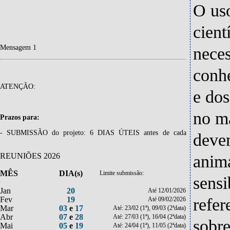
O us
cient
Mensagem 1
neces
conh
ATENÇÃO:
e dos
no m
Prazos para:
- SUBMISSÃO do projeto: 6 DIAS ÚTEIS antes de cada
devem
reunião(*)(**).
REUNIÕES 2026
anima
- Responder as PENDÊNCIAS: 60 DIAS.
MÊS
DIA(s)
Limite submissão:
sensi
Jan
20
Até 12/01/2026
(*) Este período de tempo é necessário para que aconteçam os
Fev
19
refer
Até 09/02/2026
Mar
03
e
17
Até: 23/02 (1ª), 09/03 (2ªdata)
trâmites de recepção e validação documental e para a análise do
Abr
07
e
28
Até: 27/03 (1ª), 16/04 (2ªdata)
sobre
relator.
Mai
05
e
19
Até: 24/04 (1ª), 11/05 (2ªdata)