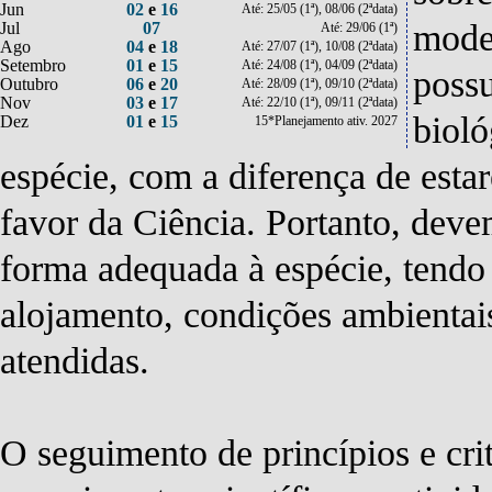
Jun
02
e
16
Até: 25/05 (1ª), 08/06 (2ªdata)
model
Jul
07
Até: 29/06 (1ª)
Ago
04
e
18
Até: 27/07 (1ª), 10/08 (2ªdata)
(**) A inclusão do projeto na pauta está condicionada ao prazo
Setembro
01
e
15
Até: 24/08 (1ª), 04/09 (2ªdata)
possu
Outubro
06
e
20
Até: 28/09 (1ª), 09/10 (2ªdata)
de submissão do projeto e ao número máximo de projetos por
Nov
03
e
17
Até: 22/10 (1ª), 09/11 (2ªdata)
bioló
Dez
01
e
15
pauta.
15*Planejamento ativ. 2027
espécie, com a diferença de esta
CEUA da UFSM
www.ufsm.br/pro-reitorias/prpgp/ceua
favor da Ciência. Portanto, dev
Orientações
www.ufsm.br/pro-reitorias/prpgp/orientacoes-
forma adequada à espécie, tendo 
gerais/
alojamento, condições ambientais
atendidas.
Formulários
www.ufsm.br/pro-reitorias/prpgp/formularios-2/
O seguimento de princípios e crit