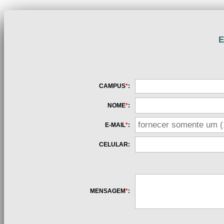
E
CAMPUS
*
:
NOME
*
:
E-MAIL
*
:
CELULAR:
MENSAGEM
*
: